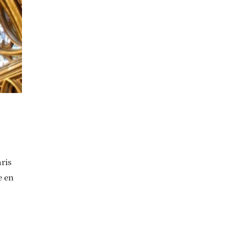
ris
e en