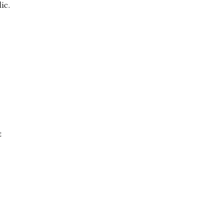
ic.
t
e