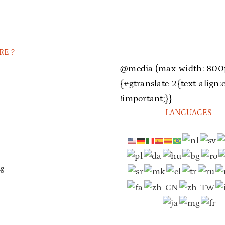
RE ?
@media (max-width: 800
{#gtranslate-2{text-align:
!important;}}
LANGUAGES
ng