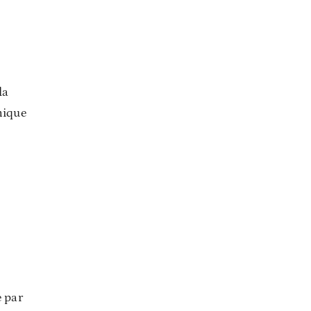
la
nique
e par