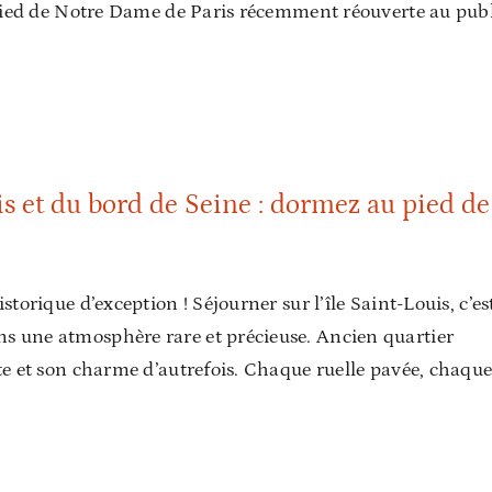
au pied de Notre Dame de Paris récemment réouverte au publ
et du bord de Seine : dormez au pied de Notre-Dame !
is et du bord de Seine : dormez au pied de
storique d’exception ! Séjourner sur l’île Saint-Louis, c’es
ns une atmosphère rare et précieuse. Ancien quartier
ète et son charme d’autrefois. Chaque ruelle pavée, chaqu