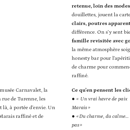
retenue, loin des modes
douillettes, jouent la car
clairs, poutres apparen
différence. On s’y sent 
famille revisitée avec g
la même atmosphère soign
honesty bar pour l’apériti
de charme pour commencer
raffiné.
musée Carnavalet, la
Ce qu’en pensent les clie
a rue de Turenne, les
● « Un vrai havre de paix 
t là, à portée d’envie. Un
Marais »
Marais raffiné et de
● « Du charme, du calme… et
pas »