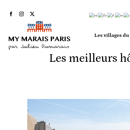
Passer
Facebook
Instagram
X
au
contenu
Les villages d
Les meilleurs hô