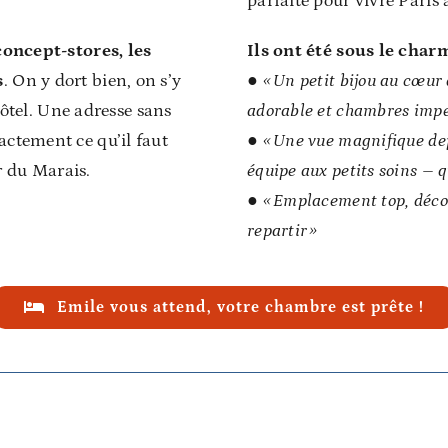
parfaite pour vivre Paris 
 concept-stores, les
Ils ont été sous le char
s
. On y dort bien, on s’y
● « Un petit bijou au cœu
’hôtel. Une adresse sans
adorable et chambres imp
actement ce qu’il faut
● « Une vue magnifique depu
r du Marais.
équipe aux petits soins – 
● « Emplacement top, déco c
repartir »
Emile vous attend, votre chambre est prête !