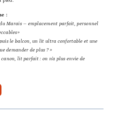
à pied.
me :
r du Marais – emplacement parfait, personnel
eccables»
is le balcon, un lit ultra confortable et une
que demander de plus ? »
anon, lit parfait : on n’a plus envie de