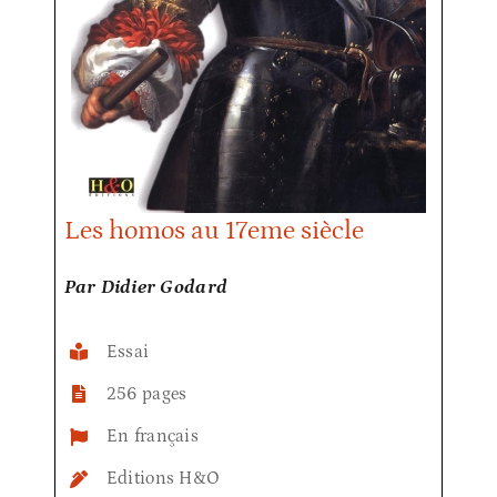
Les homos au 17eme siècle
Par Didier Godard
Essai
256 pages
En français
Editions H&O