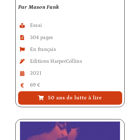
Par Mason Funk
Essai
304 pages
En français
Editions HarperCollins
2021
69 €
50 ans de lutte à lire