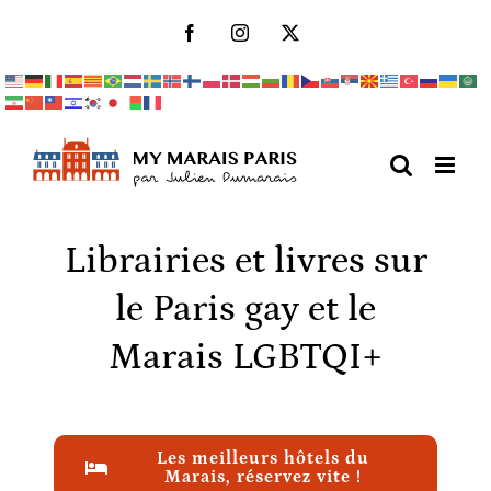
Passer
Facebook
Instagram
X
au
contenu
Librairies et livres sur
le Paris gay et le
Marais LGBTQI+
Les meilleurs hôtels du
Marais, réservez vite !